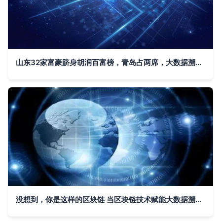
山东32家富豪跻身胡润百富榜，青岛占两席，大数据溯源技术助力信息追踪
没想到，你是这样的区块链 当区块链技术赋能大数据溯源与信息追踪