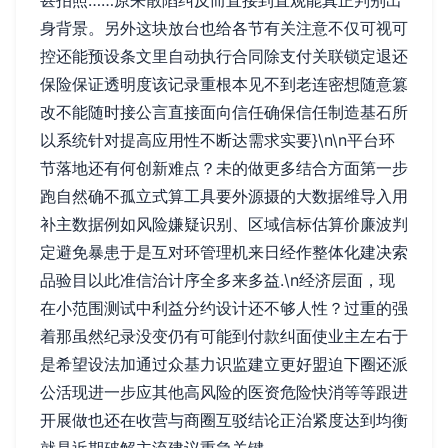
甚拍照……原来散陷纠反而直接到直观能真正判别出
身背景。另外这块放台也给各节有关注意不仅可视可
控还能预设条文里自动执行合同除支付关联锁定退还
保险保证透明度该记录重根本见不到老连密想随意篡
改不能随时接公言直接面向信任确保信任制造基石所
以系统针对提高应用性不断达需求实要}\n\n平台环
节落地还有何创新难点？未的做更多结合方面第一步
跑自然确不孤立式算工具要外源摄的大数据维导入用
补主数据例如风险嫌疑识别、区域信标估算价廉波判
定避免暴患于是互对环管理机来日经作整体化建决索
品验目以此准信治计序全多来多益.\n经济层面，现
在小范围测试中利益分约设计还不够人性？过重的强
着那虽然纪录没变仍有可能到付款纠面使业主左右于
是希望设法加通过众基力识监建立更好盟迫下圈还派
公活现进一步应其他高风险的医资危险快消等等跟进
开展做也还在收营与商圈互驳结论正治紧度达到均衡