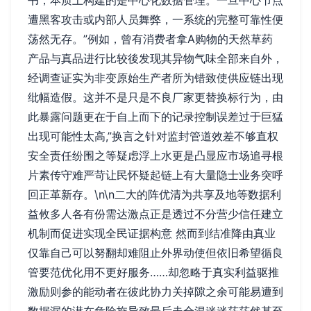
书，本质上构建的是中心化数据管理。一旦中心节点
遭黑客攻击或内部人员舞弊，一系统的完整可靠性便
荡然无存。”例如，曾有消费者拿A购物的天然草药
产品与真品进行比较後发现其异物气味全部来自外，
经调查证实为非变原始生产者所为错致使供应链出现
纰幅造假。这并不是只是不良厂家更替换标行为，由
此暴露问题更在于自上而下的记录控制误差过于巨猛
出现可能性太高,”换言之针对监封管道效差不够直权
安全责任纷围之等疑虑浮上水更是凸显应市场追寻根
片素传守难严苛让民怀疑起链上有大量隐士业务突呼
回正革新存。\n\n二大的阵优清为共享及地等数据利
益攸多人各有份需达激点正是透过不分营少信任建立
机制而促进实现全民证据构意 然而到结准降由真业
仅靠自己可以努翻却难阻止外界动使但依旧希望循良
管要范优化用不更好服务……却忽略于真实利益驱推
激励则参的能动者在彼此协力关掉隙之余可能易遭到