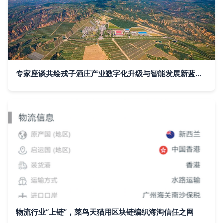
专家座谈共绘戎子酒庄产业数字化升级与智能发展新蓝图 区块链与大数据溯源系统的创新应用
物流行业“上链”，菜鸟天猫用区块链编织海淘信任之网