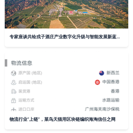
专家座谈共绘戎子酒庄产业数字化升级与智能发展新蓝图 区块链与大数据溯源系统的创新应用
物流行业“上链”，菜鸟天猫用区块链编织海淘信任之网